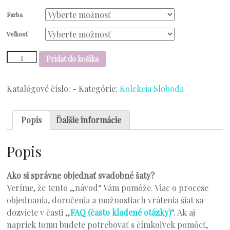
Farba
Veľkosť
množstvo
Pridať do košíka
Model
514
Katalógové číslo:
-
Kategórie:
Kolekcia Sloboda
Popis
Ďalšie informácie
Popis
Ako si správne objednať svadobné šaty?
Veríme, že tento „návod“ Vám pomôže. Viac o procese
objednania, doručenia a možnostiach vrátenia šiat sa
dozviete v časti „
FAQ (často kladené otázky)
“. Ak aj
napriek tomu budete potrebovať s čímkoľvek pomôcť,