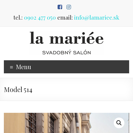
Prejsť
na
obsah
tel.:
0902 477 050
email:
info@lamariee.sk
Predaj
Menu
svadobných
šiat
Model 514
svadobný
salón
Poprad