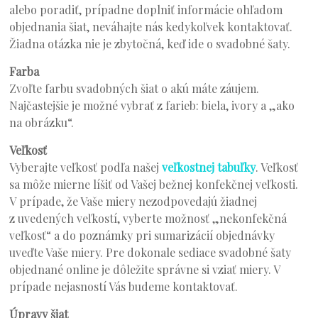
alebo poradiť, prípadne doplniť informácie ohľadom
objednania šiat, neváhajte nás kedykoľvek kontaktovať.
Žiadna otázka nie je zbytočná, keď ide o svadobné šaty.
Farba
Zvoľte farbu svadobných šiat o akú máte záujem.
Najčastejšie je možné vybrať z farieb: biela, ivory a „ako
na obrázku“.
Veľkosť
Vyberajte veľkosť podľa našej
veľkostnej tabuľky
. Veľkosť
sa môže mierne líšiť od Vašej bežnej konfekčnej veľkosti.
V prípade, že Vaše miery nezodpovedajú žiadnej
z uvedených veľkostí, vyberte možnosť „nekonfekčná
veľkosť“ a do poznámky pri sumarizácií objednávky
uveďte Vaše miery. Pre dokonale sediace svadobné šaty
objednané online je dôležite správne si vziať miery. V
prípade nejasností Vás budeme kontaktovať.
Úpravy šiat