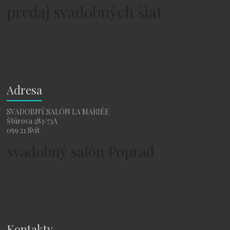
predaj svadobných šiat
Adresa
SVADOBNÝ SALÓN LA MARIÉE
Štúrova 283/73A
059 21 Svit
svadobný salón Poprad
Kontakty