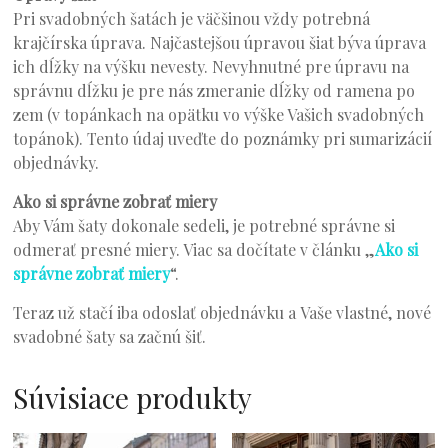
Pri svadobných šatách je väčšinou vždy potrebná
krajčírska úprava. Najčastejšou úpravou šiat býva úprava
ich dĺžky na výšku nevesty. Nevyhnutné pre úpravu na
správnu dĺžku je pre nás zmeranie dĺžky od ramena po
zem (v topánkach na opätku vo výške Vašich svadobných
topánok). Tento údaj uveďte do poznámky pri sumarizácií
objednávky.
Ako si správne zobrať miery
Aby Vám šaty dokonale sedeli, je potrebné správne si
odmerať presné miery. Viac sa dočítate v článku „
Ako si
správne zobrať miery
“.
Teraz už stačí iba odoslať objednávku a Vaše vlastné, nové
svadobné šaty sa začnú šiť.
Súvisiace produkty