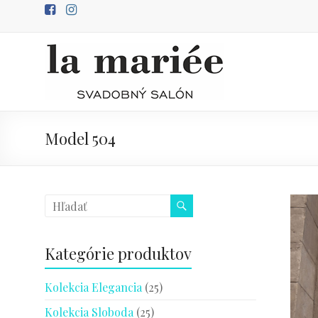
Prejsť
na
obsah
Predaj
svadobných
šiat
Model 504
svadobný
salón
Poprad
Kategórie produktov
Kolekcia Elegancia
(25)
Kolekcia Sloboda
(25)