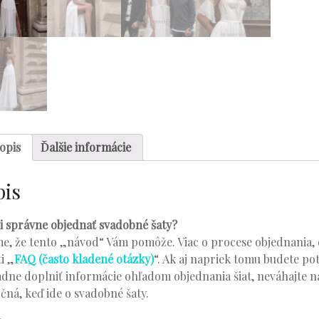
opis
Ďalšie informácie
pis
i správne objednať svadobné šaty?
e, že tento „návod“ Vám pomôže. Viac o procese objednania, d
ti „
FAQ (často kladené otázky)
“. Ak aj napriek tomu budete po
dne doplniť informácie ohľadom objednania šiat, neváhajte ná
čná, keď ide o svadobné šaty.