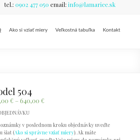
tel.:
0902 477 050
email:
info@lamariee.sk
Q
Ako si vziať miery
Veľkostná tabuľka
Kontakt
del 504
,00
€
–
640,00
€
OBJEDNÁVKU
oznámky v poslednom kroku objednávky uveďte
 šiat (
Ako si správne vziať miery
). Ak máte
nfekčnú veľkosť, uveďte Vaše miery do poznámky pri