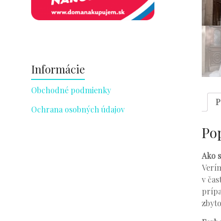
Informácie
Obchodné podmienky
P
Ochrana osobných údajov
Po
Ako s
Verím
v čas
prípa
zbyto