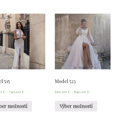
l 515
Model 523
00
€
–
740,00
€
590,00
€
–
640,00
€
ber možností
Výber možností