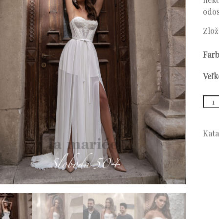
odos
Zlož
Far
Veľk
množ
Mode
504
Kata