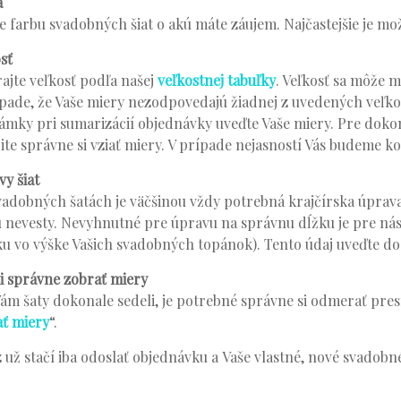
a
e farbu svadobných šiat o akú máte záujem. Najčastejšie je mož
sť
ajte veľkosť podľa našej
veľkostnej tabuľky
. Veľkosť sa môže m
pade, že Vaše miery nezodpovedajú žiadnej z uvedených veľko
mky pri sumarizácií objednávky uveďte Vaše miery. Pre dokon
ite správne si vziať miery. V prípade nejasností Vás budeme k
y šiat
vadobných šatách je väčšinou vždy potrebná krajčírska úprava
 nevesty. Nevyhnutné pre úpravu na správnu dĺžku je pre ná
u vo výške Vašich svadobných topánok). Tento údaj uveďte d
i správne zobrať miery
ám šaty dokonale sedeli, je potrebné správne si odmerať presn
ať miery
“.
 už stačí iba odoslať objednávku a Vaše vlastné, nové svadobné 