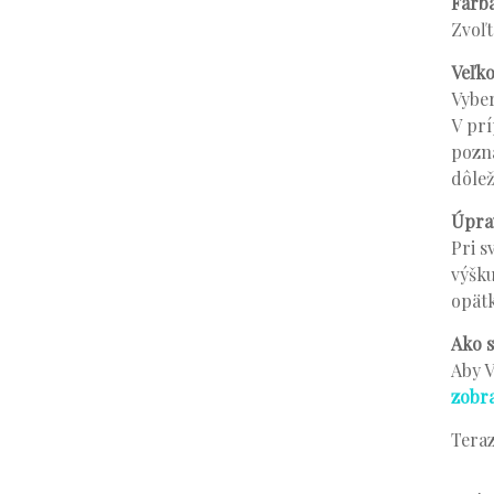
Farb
Zvoľt
Veľko
Vyber
V prí
pozná
dôlež
Úprav
Pri s
výšku
opätk
Ako s
Aby V
zobr
Teraz