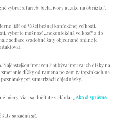
né vybrať z farieb: biela, ivory a „ako na obrázku“.
ierne líšiť od Vašej bežnej konfekčnej veľkosti.
stí, vyberte možnosť „nekonfekčná veľkosť“ a do
ale sediace svadobné šaty objednané online je
ontaktovať.
. Najčastejšou úpravou šiat býva úprava ich dĺžky na
s zmeranie dĺžky od ramena po zem (v topánkach na
o poznámky pri sumarizácií objednávky.
é miery. Viac sa dočítate v článku „
Ako si správne
šaty sa začnú šiť.