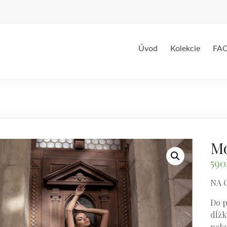
Úvod
Kolekcie
FA
Mo
590
NA 
Do p
dĺžku
neko