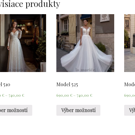
visiace produkty
l 510
Model 525
Mode
0
€
–
740,00
€
690,00
€
–
740,00
€
690,
ber možností
Výber možností
Vý