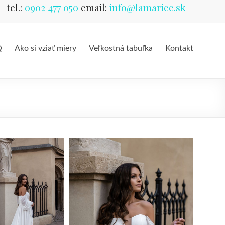
tel.:
0902 477 050
email:
info@lamariee.sk
Q
Ako si vziať miery
Veľkostná tabuľka
Kontakt