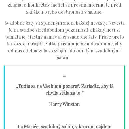
záujmu o konkrétny model sa prosím informujte pred
skúškou o jeho dostupnosti v salóne.
Svadobné šaty sú splneným snom každej nevesty. Nevesta
je na svadbe stredobodom pozornosti a každý hosť si
pamätá jej šťastný úsmev a jej svadobné šaty. Práve preto
ku každej našej klientke pristupujeme individuálne, aby
od nás odchádzala so svojimi dokonalými svadobnými
šatami.
...
„Ľudia sa na Vás budú pozerať. Zariaďte, aby tá
chvíľa stála za to.“
Harry Winston
La Mariée, svadobný salón, v ktorom nájdete