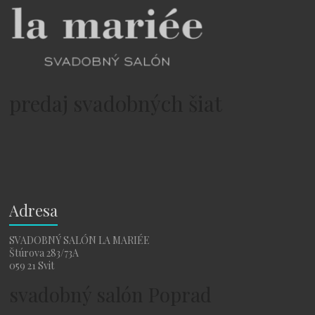
predaj svadobných šiat
Adresa
SVADOBNÝ SALÓN LA MARIÉE
Štúrova 283/73A
059 21 Svit
svadobný salón Poprad