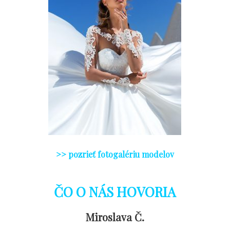
>> poz
rieť fotogalériu modelov
ČO O NÁS HOVORIA
Miroslava Č.