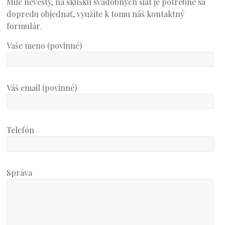
Milé nevesty, na skúšku svadobných šiat je potrebné sa
dopredu objednať, využite k tomu náš kontaktný
formulár.
Vaše meno (povinné)
Váš email (povinné)
Telefón
Správa