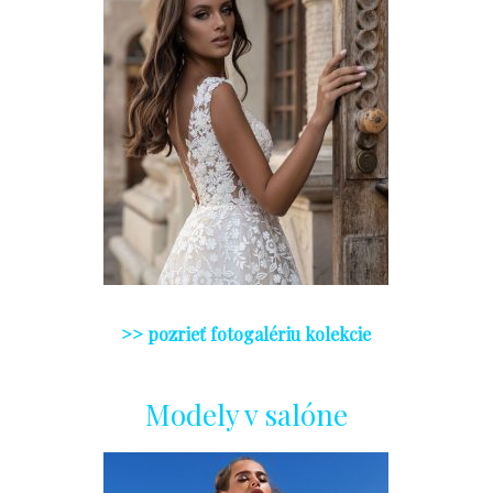
>> pozrieť fotogalériu kolekcie
Modely
v salóne