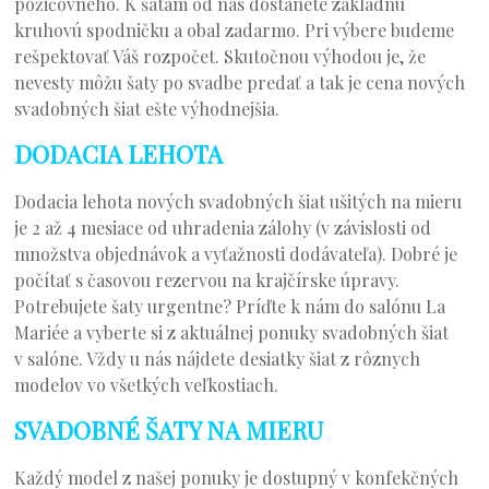
požičovného. K šatám od nás dostanete základnú
kruhovú spodničku a obal zadarmo. Pri výbere budeme
rešpektovať Váš rozpočet. Skutočnou výhodou je, že
nevesty môžu šaty po svadbe predať a tak je cena nových
svadobných šiat ešte výhodnejšia.
DODACIA LEHOTA
Dodacia lehota nových svadobných šiat ušitých na mieru
je 2 až 4 mesiace od uhradenia zálohy (v závislosti od
množstva objednávok a vyťažnosti dodávateľa). Dobré je
počítať s časovou rezervou na krajčírske úpravy.
Potrebujete šaty urgentne? Príďte k nám do salónu La
Mariée a vyberte si z aktuálnej ponuky svadobných šiat
v salóne. Vždy u nás nájdete desiatky šiat z rôznych
modelov vo všetkých veľkostiach.
SVADOBNÉ ŠATY NA MIERU
Každý model z našej ponuky je dostupný v konfekčných