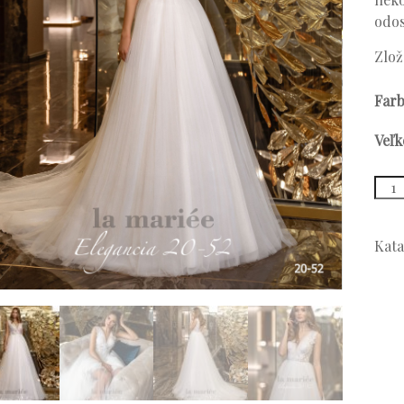
odos
Zlož
Far
Veľk
množ
Mode
20-
52
Kata