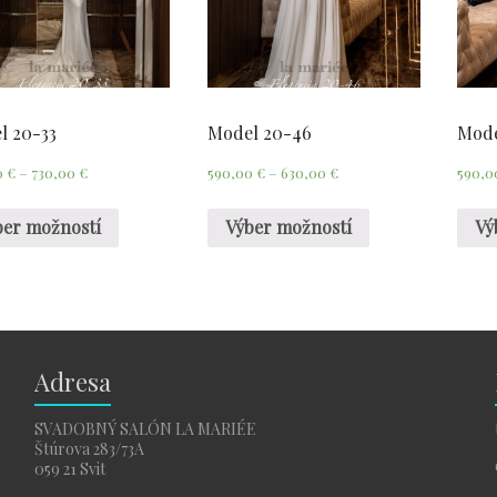
l 20-33
Model 20-46
Mode
0
€
–
730,00
€
590,00
€
–
630,00
€
590,
ber možností
Výber možností
Vý
Adresa
SVADOBNÝ SALÓN LA MARIÉE
Štúrova 283/73A
059 21 Svit