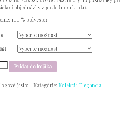
ielaní objednávky v poslednom kroku.
enie: 100 % polyester
ba
osť
stvo
Pridať do košíka
l
lógové číslo:
-
Kategórie:
Kolekcia Elegancia