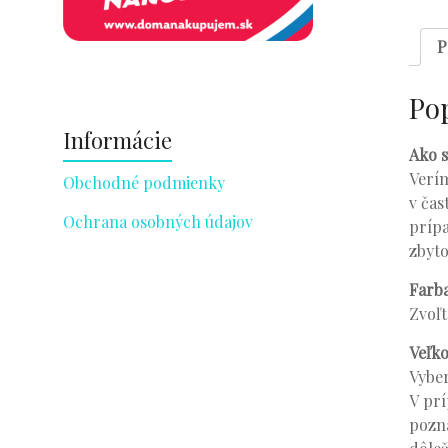
P
Po
Informácie
Ako s
Verím
Obchodné podmienky
v čas
Ochrana osobných údajov
prípa
zbyto
Farb
Zvoľt
Veľko
Vyber
V prí
pozná