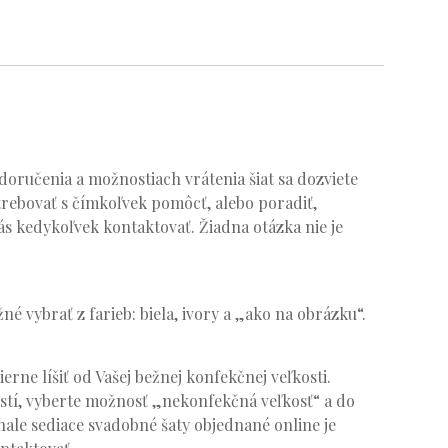
oručenia a možnostiach vrátenia šiat sa dozviete
trebovať s čímkoľvek pomôcť, alebo poradiť,
s kedykoľvek kontaktovať. Žiadna otázka nie je
né vybrať z farieb: biela, ivory a „ako na obrázku“.
ierne líšiť od Vašej bežnej konfekčnej veľkosti.
stí, vyberte možnosť „nekonfekčná veľkosť“ a do
ale sediace svadobné šaty objednané online je