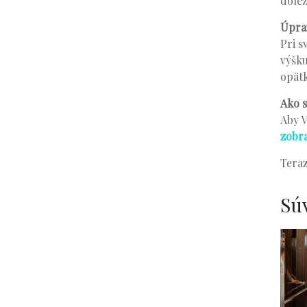
dôlež
Úprav
Pri s
výšku
opätk
Ako s
Aby V
zobr
Teraz
Sú