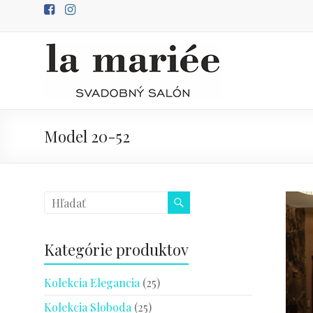
Prejsť
na
obsah
Predaj
svadobných
šiat
Model 20-52
svadobný
salón
Poprad
Kategórie produktov
Kolekcia Elegancia
(25)
Kolekcia Sloboda
(25)