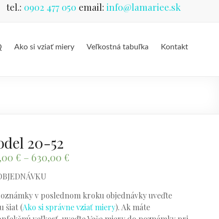
tel.:
0902 477 050
email:
info@lamariee.sk
Q
Ako si vziať miery
Veľkostná tabuľka
Kontakt
del 20-52
,00
€
–
630,00
€
OBJEDNÁVKU
oznámky v poslednom kroku objednávky uveďte
 šiat (
Ako si správne vziať miery
). Ak máte
nfekčnú veľkosť, uveďte Vaše miery do poznámky pri