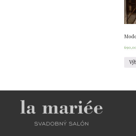
Mode
690,0
Vý