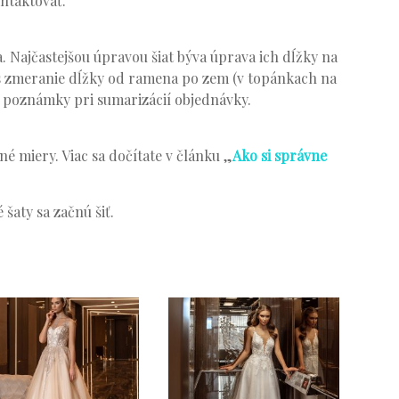
ontaktovať.
. Najčastejšou úpravou šiat býva úprava ich dĺžky na
s zmeranie dĺžky od ramena po zem (v topánkach na
o poznámky pri sumarizácií objednávky.
é miery. Viac sa dočítate v článku „
Ako si správne
šaty sa začnú šiť.