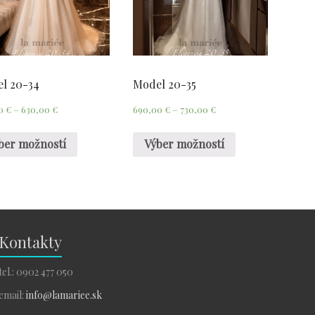
l 20-34
Model 20-35
00
€
–
630,00
€
690,00
€
–
730,00
€
ber možností
Výber možností
Kontakty
tel.: 0902 477 050
email:
info@lamariee.sk