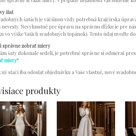
ite správne si vziať miery. V prípade nejasností Vás budeme k
y šiat
vadobných šatách je väčšinou vždy potrebná krajčírska úprava
 nevesty. Nevyhnutné pre úpravu na správnu dĺžku je pre ná
u vo výške Vašich svadobných topánok). Tento údaj uveďte d
i správne zobrať miery
ám šaty dokonale sedeli, je potrebné správne si odmerať presn
ať miery
“.
 už stačí iba odoslať objednávku a Vaše vlastné, nové svadobné 
visiace produkty