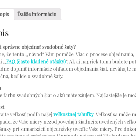
opis
Ďalšie informácie
pis
i správne objednať svadobné šaty?
e, že tento „návod“ Vám pomôže. Viac o procese objednania, d
ti „
FAQ (často kladené otázky)
“. Ak aj napriek tomu budete po
dne doplniť informácie ohľadom objednania šiat, neváhajte ná
čná, keď ide o svadobné šaty.
a
e farbu svadobných šiat o akú máte záujem. Najčastejšie je mož
sť
ajte veľkosť podľa našej
veľkostnej tabuľky
. Veľkosť sa môže m
pade, že Vaše miery nezodpovedajú žiadnej z uvedených veľko
mky pri sumarizácií objednávky uveďte Vaše miery. Pre dokon