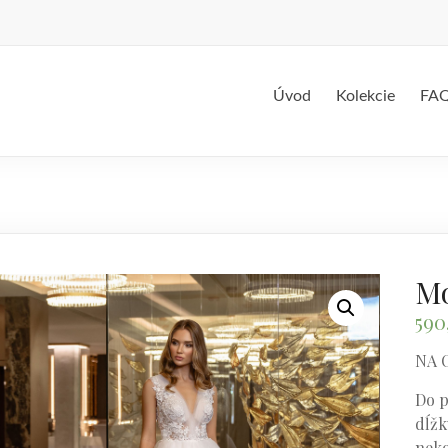
Úvod
Kolekcie
FA
Mo
590
NA 
Do p
dĺžku
neko