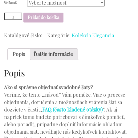
Veľkosť
množstvo
Pridať do košíka
Model
20-
34
Katalógové číslo:
-
Kategórie:
Kolekcia Elegancia
Popis
Ďalšie informácie
Popis
Ako si správne objednať svadobné šaty?
Veríme, že tento „návod“ Vám pomôže. Viac o procese
objednania, doručenia a možnostiach vrátenia šiat sa
dozviete v časti „
FAQ (často kladené otázky)
“. Ak aj
napriek tomu budete potrebovať s čímkoľvek pomôcť,
alebo poradiť, prípadne doplniť informácie ohľadom
objednania šiat, neváhajte nás kedykoľvek kontaktovať.