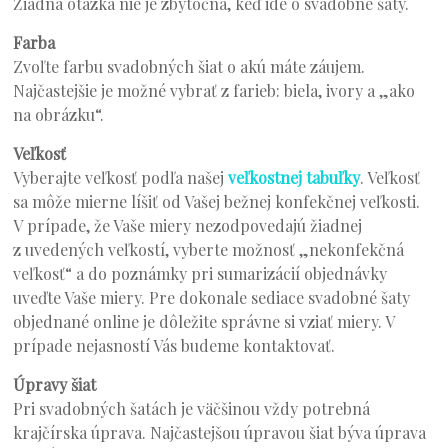
Žiadna otázka nie je zbytočná, keď ide o svadobné šaty.
Farba
Zvoľte farbu svadobných šiat o akú máte záujem.
Najčastejšie je možné vybrať z farieb: biela, ivory a „ako
na obrázku“.
Veľkosť
Vyberajte veľkosť podľa našej
veľkostnej tabuľky
. Veľkosť
sa môže mierne líšiť od Vašej bežnej konfekčnej veľkosti.
V prípade, že Vaše miery nezodpovedajú žiadnej
z uvedených veľkostí, vyberte možnosť „nekonfekčná
veľkosť“ a do poznámky pri sumarizácií objednávky
uveďte Vaše miery. Pre dokonale sediace svadobné šaty
objednané online je dôležite správne si vziať miery. V
prípade nejasností Vás budeme kontaktovať.
Úpravy šiat
Pri svadobných šatách je väčšinou vždy potrebná
krajčírska úprava. Najčastejšou úpravou šiat býva úprava