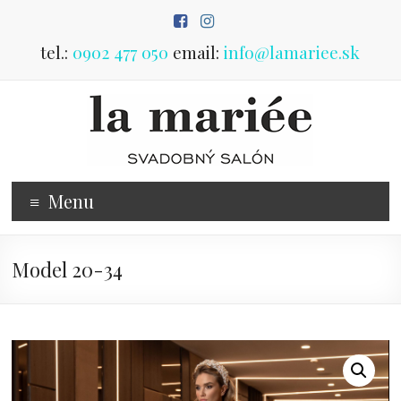
Prejsť
na
obsah
tel.:
0902 477 050
email:
info@lamariee.sk
Predaj
Menu
svadobných
šiat
Model 20-34
svadobný
salón
Poprad