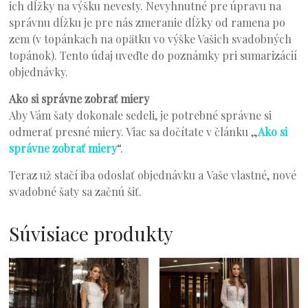
ich dĺžky na výšku nevesty. Nevyhnutné pre úpravu na
správnu dĺžku je pre nás zmeranie dĺžky od ramena po
zem (v topánkach na opätku vo výške Vašich svadobných
topánok). Tento údaj uveďte do poznámky pri sumarizácií
objednávky.
Ako si správne zobrať miery
Aby Vám šaty dokonale sedeli, je potrebné správne si
odmerať presné miery. Viac sa dočítate v článku „
Ako si
správne zobrať miery
“.
Teraz už stačí iba odoslať objednávku a Vaše vlastné, nové
svadobné šaty sa začnú šiť.
Súvisiace produkty