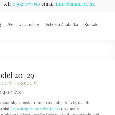
tel.:
0902 477 050
email:
info@lamariee.sk
Q
Ako si vziať miery
Veľkostná tabuľka
Kontakt
del 20-29
0,00
€
–
730,00
€
OBJEDNÁVKU
oznámky v poslednom kroku objednávky uveďte
 šiat (
Ako si správne vziať miery
). Ak máte
nfekčnú veľkosť, uveďte Vaše miery do poznámky pri