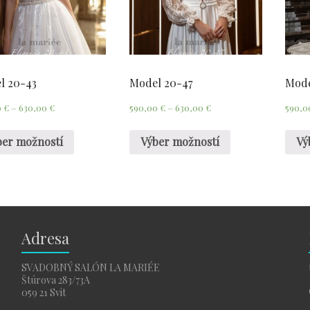
l 20-43
Model 20-47
Mode
0
€
–
630,00
€
590,00
€
–
630,00
€
590,
ber možností
Výber možností
Vý
Adresa
SVADOBNÝ SALÓN LA MARIÉE
Štúrova 283/73A
059 21 Svit