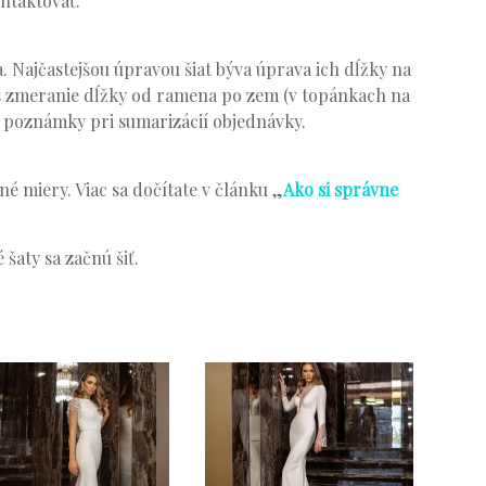
ontaktovať.
. Najčastejšou úpravou šiat býva úprava ich dĺžky na
s zmeranie dĺžky od ramena po zem (v topánkach na
o poznámky pri sumarizácií objednávky.
é miery. Viac sa dočítate v článku „
Ako si správne
šaty sa začnú šiť.