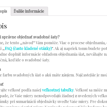
opis
Ďalšie informácie
pis
i správne objednať svadobné šaty?
e, že tento „návod“ Vám pomôže. Viac o procese objednania, d
ti „
FAQ (často kladené otázky)
“. Ak aj napriek tomu budete po
dne doplniť informácie ohľadom objednania šiat, neváhajte ná
čná, keď ide o svadobné šaty.
a
e farbu svadobných šiat o akú máte záujem. Najčastejšie je mož
sť
ajte veľkosť podľa našej
veľkostnej tabuľky
. Veľkosť sa môže m
pade, že Vaše miery nezodpovedajú žiadnej z uvedených veľko
mky pri sumarizácií objednávky uveďte Vaše miery. Pre dokon