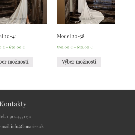
l 20-41
Model 20-38
00
€
–
630,00
€
590,00
€
–
630,00
€
ber možností
Výber možností
Kontakty
tel.: 0902 477 050
email:
info@lamariee.sk