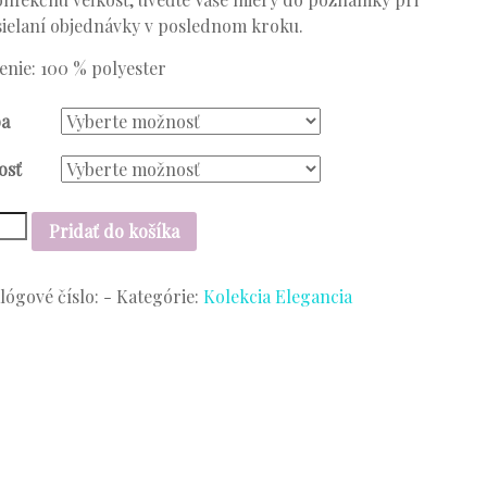
ielaní objednávky v poslednom kroku.
enie: 100 % polyester
ba
osť
stvo
Pridať do košíka
l
lógové číslo:
-
Kategórie:
Kolekcia Elegancia