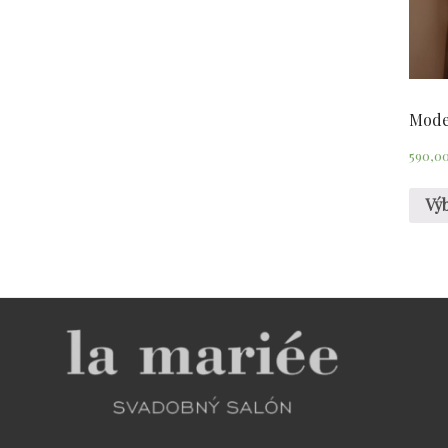
Mode
590,0
Vý