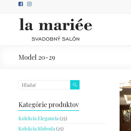
Prejsť
na
obsah
Predaj
svadobných
šiat
Model 20-29
svadobný
salón
Poprad
Kategórie produktov
Kolekcia Elegancia
(25)
Kolekcia Sloboda
(25)