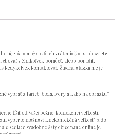
oručenia a možnostiach vrátenia šiat sa dozviete
trebovať s čímkoľvek pomôcť, alebo poradiť,
s kedykoľvek kontaktovať. Žiadna otázka nie je
né vybrať z farieb: biela, ivory a „ako na obrázku“.
ierne líšiť od Vašej bežnej konfekčnej veľkosti.
stí, vyberte možnosť „nekonfekčná veľkosť“ a do
ale sediace svadobné šaty objednané online je