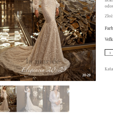
odos
Zlož
Far
Veľk
množ
Mode
20-
29
Kata