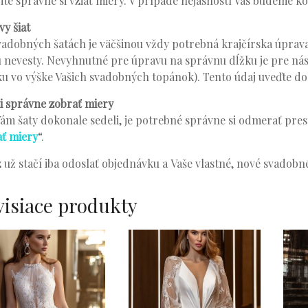
ite správne si vziať miery. V prípade nejasností Vás budeme k
y šiat
vadobných šatách je väčšinou vždy potrebná krajčírska úprava
 nevesty. Nevyhnutné pre úpravu na správnu dĺžku je pre ná
u vo výške Vašich svadobných topánok). Tento údaj uveďte d
i správne zobrať miery
ám šaty dokonale sedeli, je potrebné správne si odmerať presn
ať miery
“.
 už stačí iba odoslať objednávku a Vaše vlastné, nové svadobné 
visiace produkty