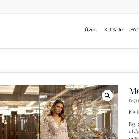
Úvod
Kolekcie
FA
Mo
69
NA 
Do p
dĺžku
neko