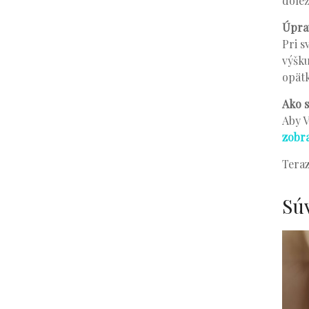
dôlež
Úprav
Pri s
výšku
opätk
Ako s
Aby V
zobr
Teraz
Sú