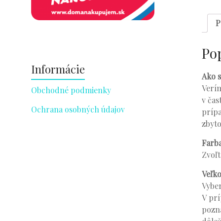
P
Po
Informácie
Ako s
Verím
Obchodné podmienky
v čas
Ochrana osobných údajov
prípa
zbyto
Farb
Zvoľt
Veľko
Vyber
V prí
pozná