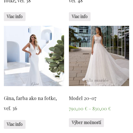
fotke, veľ. 38
veľ. 48
Viac info
Viac info
Gina, farba ako na fotke,
Model 20-07
veľ. 36
790,00
€
–
830,00
€
Výber možností
Viac info