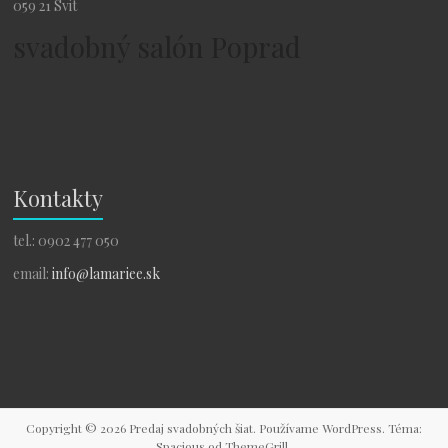
059 21 Svit
svadobný salón Poprad
Kontakty
tel.: 0902 477 050
email:
info@lamariee.sk
Copyright © 2026
Predaj svadobných šiat
. Používame
WordPress
. Téma:
Spacious od
ThemeGrill
.