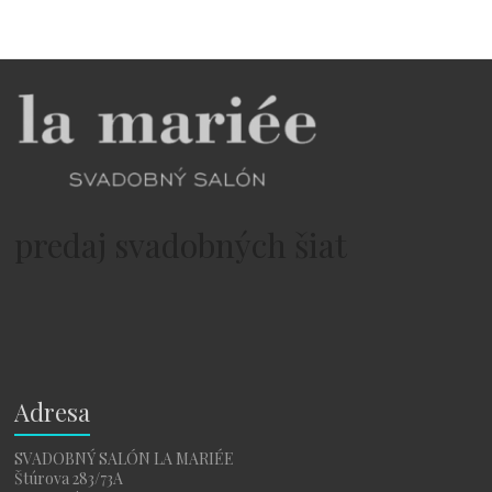
predaj svadobných šiat
Adresa
SVADOBNÝ SALÓN LA MARIÉE
Štúrova 283/73A