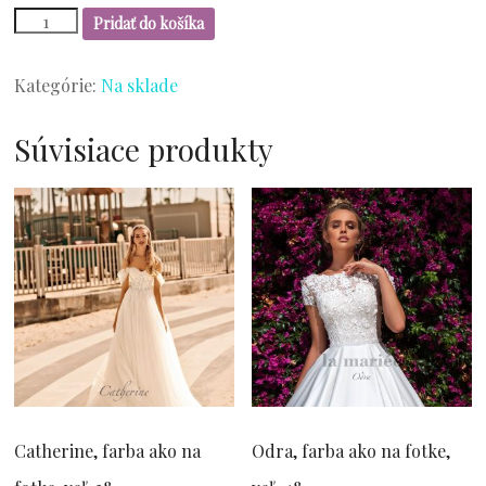
množstvo
Pridať do košíka
Sloboda
524,
farba
Kategórie:
Na sklade
ivory,
veľ.
Súvisiace produkty
38-
40
Catherine, farba ako na
Odra, farba ako na fotke,