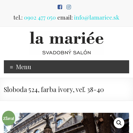
Prejsť
na
obsah
tel.:
0902 477 050
email:
info@lamariee.sk
Predaj
Menu
svadobných
šiat
Sloboda 524, farba ivory, veľ. 38-40
svadobný
salón
Poprad
Zľava!