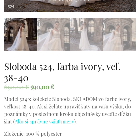
Sloboda 524, farba ivory, veľ.
38-40
690,00
€
590,00
€
Model 524 z kolekcie Sloboda. SKLADOM vo farbe ivory,
veľkosť 38-40. Ak si želáte upraviť šaty na Vašu výšku, do
poznámky v poslednom kroku objednávky uveďte dĺžku
šiat (
Ako si správne vziať miery
).
Zloženie: 100 % polyester