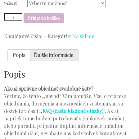
Veľkosť
množstvo
Pridať do košíka
Model
20-
20
Katalógové číslo:
-
Kategórie:
Na sklade
Popis
Ďalšie informácie
Popis
Ako si správne objednať svadobné šaty?
Veríme, že tento „návod“ Vám pomôže. Viac o procese
objednania, doručenia a možnostiach vrátenia šiat sa
dozviete v časti „
FAQ (často kladené otázky)
“. Ak aj
napriek tomu budete potrebovať s čímkoľvek pomôcť,
alebo poradiť, prípadne doplniť informácie ohľadom
objednania šiat, neváhajte nás kedykoľvek kontaktovať.