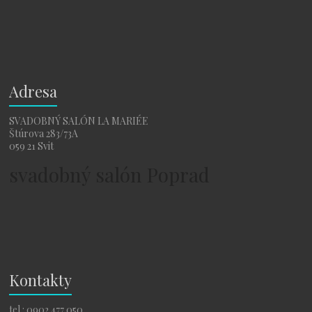
Adresa
SVADOBNÝ SALÓN LA MARIÉE
Štúrova 283/73A
059 21 Svit
svadobný salón Poprad
Kontakty
tel.: 0902 477 050