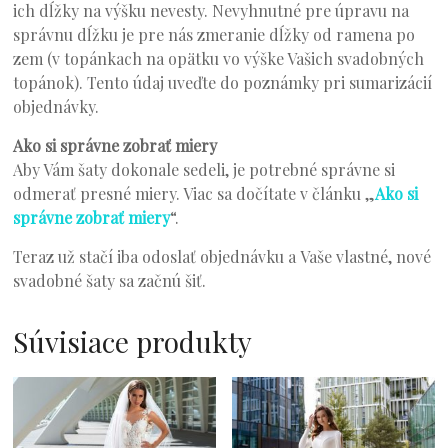
ich dĺžky na výšku nevesty. Nevyhnutné pre úpravu na
správnu dĺžku je pre nás zmeranie dĺžky od ramena po
zem (v topánkach na opätku vo výške Vašich svadobných
topánok). Tento údaj uveďte do poznámky pri sumarizácií
objednávky.
Ako si správne zobrať miery
Aby Vám šaty dokonale sedeli, je potrebné správne si
odmerať presné miery. Viac sa dočítate v článku „
Ako si
správne zobrať miery
“.
Teraz už stačí iba odoslať objednávku a Vaše vlastné, nové
svadobné šaty sa začnú šiť.
Súvisiace produkty