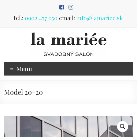
Prejsť
na
obsah
tel.:
0902 477 050
email:
info@lamariee.sk
Predaj
Menu
svadobných
šiat
Model 20-20
svadobný
salón
Poprad