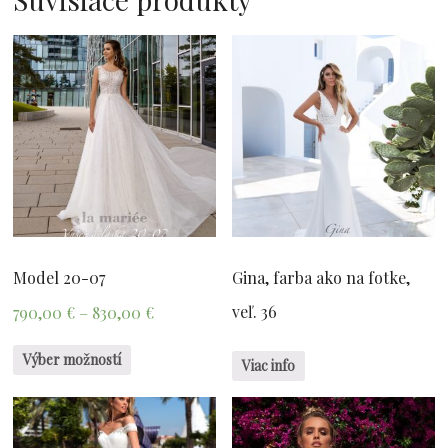
Model 20-07
Gina, farba ako na fotke,
veľ. 36
790,00
€
–
830,00
€
Výber možností
Viac info