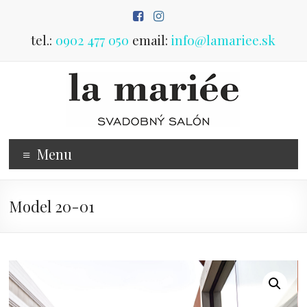
Prejsť
na
obsah
tel.:
0902 477 050
email:
info@lamariee.sk
Predaj
Menu
svadobných
šiat
Model 20-01
svadobný
salón
Poprad