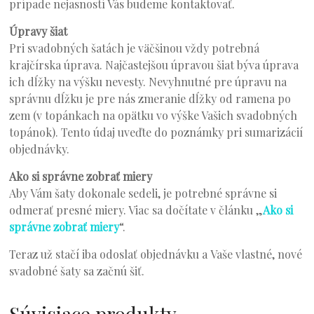
prípade nejasností Vás budeme kontaktovať.
Úpravy šiat
Pri svadobných šatách je väčšinou vždy potrebná
krajčírska úprava. Najčastejšou úpravou šiat býva úprava
ich dĺžky na výšku nevesty. Nevyhnutné pre úpravu na
správnu dĺžku je pre nás zmeranie dĺžky od ramena po
zem (v topánkach na opätku vo výške Vašich svadobných
topánok). Tento údaj uveďte do poznámky pri sumarizácií
objednávky.
Ako si správne zobrať miery
Aby Vám šaty dokonale sedeli, je potrebné správne si
odmerať presné miery. Viac sa dočítate v článku „
Ako si
správne zobrať miery
“.
Teraz už stačí iba odoslať objednávku a Vaše vlastné, nové
svadobné šaty sa začnú šiť.
Súvisiace produkty