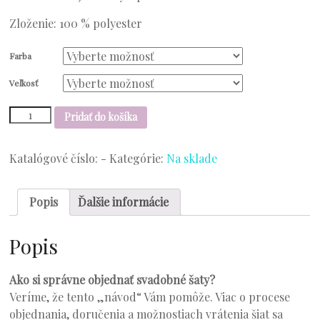
Zloženie: 100 % polyester
Farba
Veľkosť
množstvo
Pridať do košíka
Model
20-
01
Katalógové číslo:
-
Kategórie:
Na sklade
Popis
Ďalšie informácie
Popis
Ako si správne objednať svadobné šaty?
Veríme, že tento „návod“ Vám pomôže. Viac o procese
objednania, doručenia a možnostiach vrátenia šiat sa