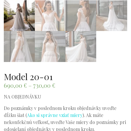
Model 20-01
690,00
€
–
730,00
€
NA OBJEDNÁVKU
Do poznámky v poslednom kroku objednávky uveďte
dĺžku šiat (
Ako si správne vziať miery
). Ak máte
nekonfekčnú veľkosť, uveďte Vaše miery do poznámky pri
odosielaní objednávky v poslednom kroku.