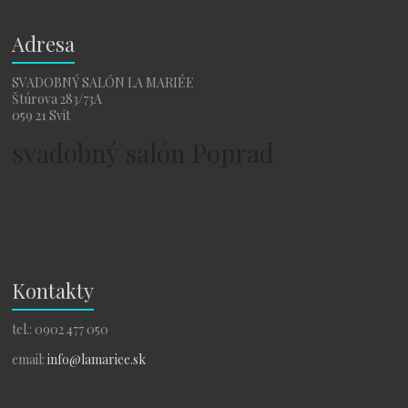
Adresa
SVADOBNÝ SALÓN LA MARIÉE
Štúrova 283/73A
059 21 Svit
svadobný salón Poprad
Kontakty
tel.: 0902 477 050
email:
info@lamariee.sk