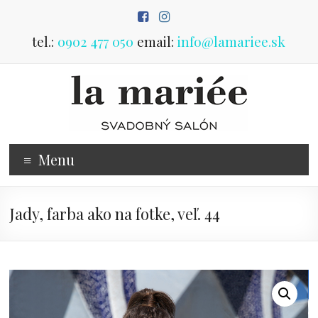
Prejsť
na
obsah
tel.:
0902 477 050
email:
info@lamariee.sk
Predaj
Menu
svadobných
šiat
Jady, farba ako na fotke, veľ. 44
svadobný
salón
Poprad