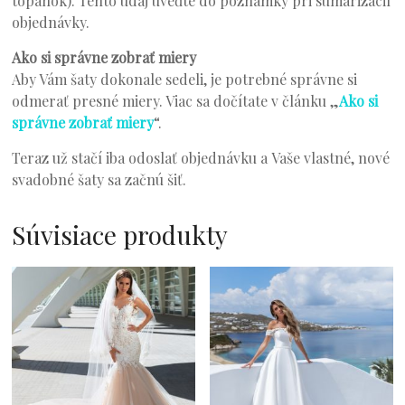
topánok). Tento údaj uveďte do poznámky pri sumarizácií
objednávky.
Ako si správne zobrať miery
Aby Vám šaty dokonale sedeli, je potrebné správne si
odmerať presné miery. Viac sa dočítate v článku „
Ako si
správne zobrať miery
“.
Teraz už stačí iba odoslať objednávku a Vaše vlastné, nové
svadobné šaty sa začnú šiť.
Súvisiace produkty