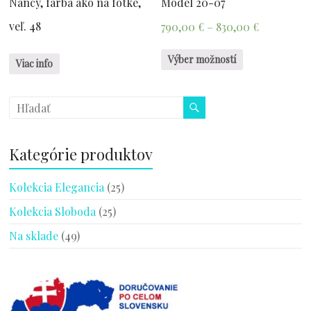
Nancy, farba ako na fotke,
Model 20-07
veľ. 48
790,00
€
–
830,00
€
Výber možností
Viac info
Kategórie produktov
Kolekcia Elegancia
(25)
Kolekcia Sloboda
(25)
Na sklade
(49)