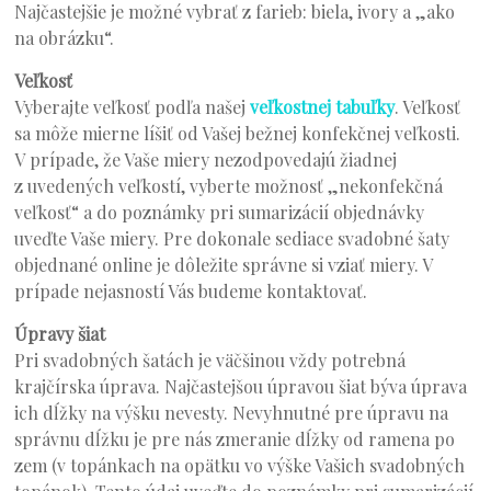
Najčastejšie je možné vybrať z farieb: biela, ivory a „ako
na obrázku“.
Veľkosť
Vyberajte veľkosť podľa našej
veľkostnej tabuľky
. Veľkosť
sa môže mierne líšiť od Vašej bežnej konfekčnej veľkosti.
V prípade, že Vaše miery nezodpovedajú žiadnej
z uvedených veľkostí, vyberte možnosť „nekonfekčná
veľkosť“ a do poznámky pri sumarizácií objednávky
uveďte Vaše miery. Pre dokonale sediace svadobné šaty
objednané online je dôležite správne si vziať miery. V
prípade nejasností Vás budeme kontaktovať.
Úpravy šiat
Pri svadobných šatách je väčšinou vždy potrebná
krajčírska úprava. Najčastejšou úpravou šiat býva úprava
ich dĺžky na výšku nevesty. Nevyhnutné pre úpravu na
správnu dĺžku je pre nás zmeranie dĺžky od ramena po
zem (v topánkach na opätku vo výške Vašich svadobných